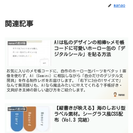
manao
関連記事
AIは私のデザインの相棒✨メモ帳
manaoの素材箱
コードに可愛いホーロー缶の「デ
ジタルシール」を貼る方法
お気に入りのメモ帳コードに、自作のホーロー缶パーツをペタッ！画
像を使わず、AI（Gemini）に相談しながら「自分だけのデジタル文
房具」を作る制作レポをお届けします。「右下に3分の1サイズで」
なんて無茶振りも、AIなら魔法みたいに叶えてくれる？手帳好き・
文具好き主婦の新しい遊び方をご紹介します。
manao
【縦書きが映える】海のしおり型
manaoの素材箱
ラベル素材。シーグラス風CSS配
布（Vol.3 完結）