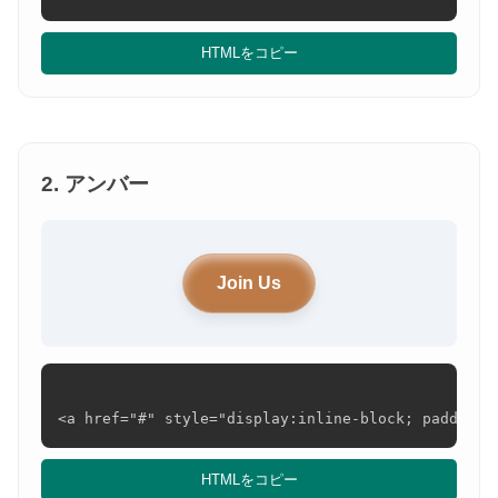
HTMLをコピー
2. アンバー
Join Us
<a href="#" style="display:inline-block; padding:
HTMLをコピー