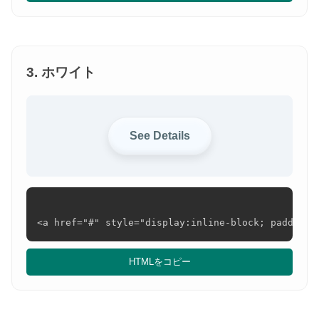
3. ホワイト
See Details
<a href="#" style="display:inline-block; padding:
HTMLをコピー