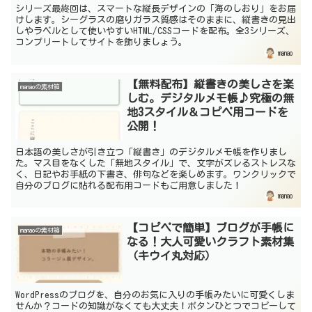
シリーズ最終回は、スマートな縦長デザインの「海のしおり」をお届
けします。シーグラスの磨りガラス質感はそのままに、縦書きの見出
しやラベルとして使いやすいHTML/CSSコードを配布。全3シリーズ、
コンプリートしてサイトを飾りましょう。
manao
【無料配布】縦書きの美しさを楽
manaoの素材箱
しむ。デジタルメモ帳♪究極の無
地3スタイル＆コピペ用コードを
公開！
日本語の美しさが引き立つ「縦書き」のデジタルメモ帳を作りまし
た。マス目をなくした「無地スタイル」で、文字がズレるストレスな
く、日記やお手紙の下書き、俳句などを楽しめます。ワンクリックで
自分のブログに貼れる配布用コードもご用意しました！
manao
【コピペで簡単】ブログが手帳に
manaoの素材箱
なる！大人可愛いクラフト素材集
（キウイ丸対応）
WordPressのブログを、自分のお気に入りの手帳みたいに可愛くしま
せんか？コードの知識がなくても大丈夫！ボタンひとつでコピーして