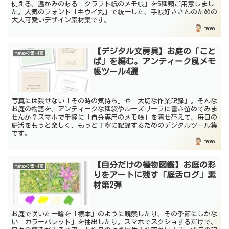
使える、温かみのある「クラフト紙のメモ帳」を5種類ご用意しまし
た。人気のフォント「キウイ丸」で統一した、手帳好きさんのための
大人可愛いデザイン素材集です。
manao
【デジタル文房具】お庭の「こと
manaoの素材箱
ば」を編む。アンティーク風メモ
帳ツール4選
写真には残せない「その時の気持ち」や「大切な作業記録」。そんな
お庭の物語を、アンティークな種袋やルーズリーフに書き留めてみま
せんか？スマホで手軽に「自分専用のメモ帳」を着せ替えて、毎日の
庭活をもっと楽しく、もっと丁寧に記録するためのデジタルツール集
です。
manao
【自分だけの植物図鑑】お庭の彩
manaoの素材箱
りをアートに残す「庭活ログ」素
材第2弾
お庭で咲いた一輪を「標本」のように観察したり、その季節にしかな
い「カラーパレット」を抽出したり。スマホでスクショするだけで、