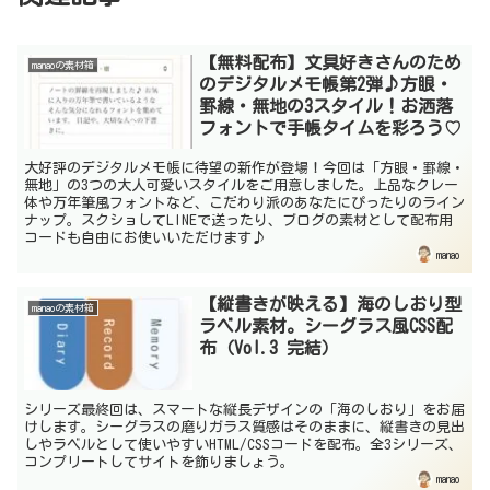
【無料配布】文具好きさんのため
manaoの素材箱
のデジタルメモ帳第2弾♪方眼・
罫線・無地の3スタイル！お洒落
フォントで手帳タイムを彩ろう♡
大好評のデジタルメモ帳に待望の新作が登場！今回は「方眼・罫線・
無地」の3つの大人可愛いスタイルをご用意しました。上品なクレー
体や万年筆風フォントなど、こだわり派のあなたにぴったりのライン
ナップ。スクショしてLINEで送ったり、ブログの素材として配布用
コードも自由にお使いいただけます♪
manao
【縦書きが映える】海のしおり型
manaoの素材箱
ラベル素材。シーグラス風CSS配
布（Vol.3 完結）
シリーズ最終回は、スマートな縦長デザインの「海のしおり」をお届
けします。シーグラスの磨りガラス質感はそのままに、縦書きの見出
しやラベルとして使いやすいHTML/CSSコードを配布。全3シリーズ、
コンプリートしてサイトを飾りましょう。
manao