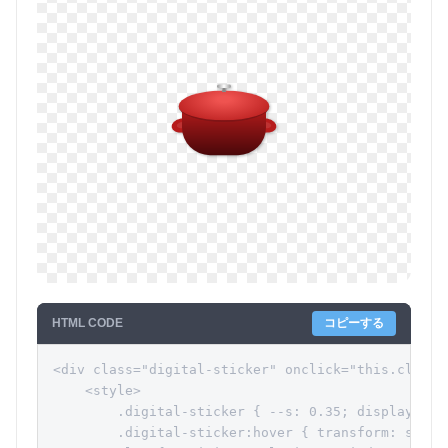
HTML CODE
コピーする
<div class="digital-sticker" onclick="this.classLi
    <style>

        .digital-sticker { --s: 0.35; display: in
        .digital-sticker:hover { transform: scale(