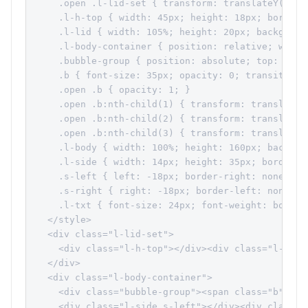
    .open .l-lid-set { transform: translateY(-80p
    .l-h-top { width: 45px; height: 18px; border:
    .l-lid { width: 105%; height: 20px; backgroun
    .l-body-container { position: relative; width
    .bubble-group { position: absolute; top: -10p
    .b { font-size: 35px; opacity: 0; transition: 
    .open .b { opacity: 1; }

    .open .b:nth-child(1) { transform: translateY
    .open .b:nth-child(2) { transform: translateY
    .open .b:nth-child(3) { transform: translateY
    .l-body { width: 100%; height: 160px; backgro
    .l-side { width: 14px; height: 35px; border: 
    .s-left { left: -18px; border-right: none; bor
    .s-right { right: -18px; border-left: none; bo
    .l-txt { font-size: 24px; font-weight: bold; 
  </style>

  <div class="l-lid-set">

    <div class="l-h-top"></div><div class="l-lid">
  </div>

  <div class="l-body-container">

    <div class="bubble-group"><span class="b">🫧</
    <div class="l-side s-left"></div><div class="l