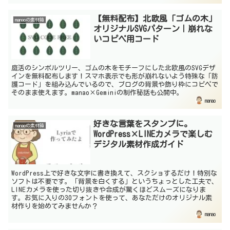
【無料配布】北欧風「ゴムの木」
manaoの素材箱
オリジナルSVGパターン｜崩れな
いコピペ用コード
庭活のシンボルツリー、ゴムの木をモチーフにした北欧風のSVGデザ
インを無料配布します！スマホ表示でも形が崩れないよう特殊な「防
護コード」を組み込んでいるので、ブログの背景や飾り枠にコピペで
そのまま使えます。manao×Geminiの制作秘話も公開中。
manao
好きな言葉をスタンプに。
manaoの素材箱
WordPress×LINEカメラで楽しむ
デジタル素材作成ガイド
WordPress上で好きな文字に書き換えて、スクショするだけ！特別な
ソフトは不要です。「背景を白くする」というちょっとした工夫で、
LINEカメラを使った切り抜きや合成が驚くほどスムーズになりま
す。お気に入りの30フォントを使って、あなただけのオリジナル素
材作りを始めてみませんか？
manao