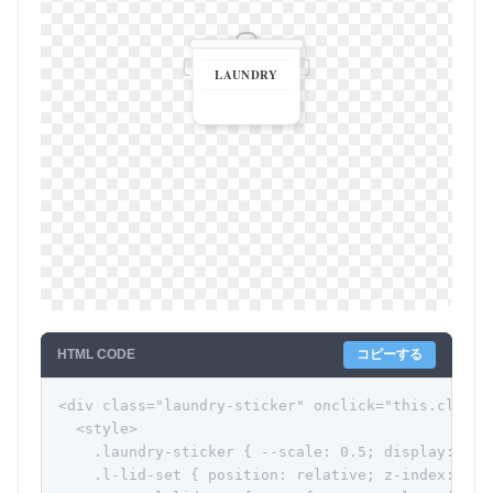
LAUNDRY
HTML CODE
コピーする
<div class="laundry-sticker" onclick="this.classLi
  <style>

    .laundry-sticker { --scale: 0.5; display: inl
    .l-lid-set { position: relative; z-index: 40;