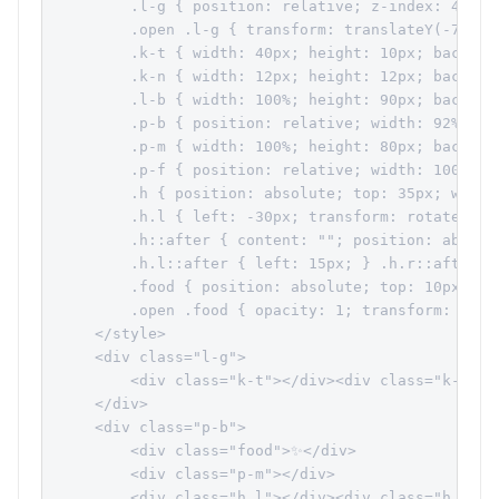
        .l-g { position: relative; z-index: 40; t
        .open .l-g { transform: translateY(-70px)
        .k-t { width: 40px; height: 10px; backgro
        .k-n { width: 12px; height: 12px; backgro
        .l-b { width: 100%; height: 90px; backgro
        .p-b { position: relative; width: 92%; ma
        .p-m { width: 100%; height: 80px; backgro
        .p-f { position: relative; width: 100%; h
        .h { position: absolute; top: 35px; width
        .h.l { left: -30px; transform: rotate(-10
        .h::after { content: ""; position: absolu
        .h.l::after { left: 15px; } .h.r::after { 
        .food { position: absolute; top: 10px; le
        .open .food { opacity: 1; transform: trans
    </style>

    <div class="l-g">

        <div class="k-t"></div><div class="k-n"></
    </div>

    <div class="p-b">

        <div class="food">✨</div>

        <div class="p-m"></div>

        <div class="h l"></div><div class="h r"></