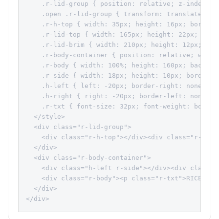
    .r-lid-group { position: relative; z-index: 4
    .open .r-lid-group { transform: translateY(-8
    .r-h-top { width: 35px; height: 16px; border:
    .r-lid-top { width: 165px; height: 22px; back
    .r-lid-brim { width: 210px; height: 12px; bac
    .r-body-container { position: relative; width
    .r-body { width: 100%; height: 160px; backgro
    .r-side { width: 18px; height: 10px; border: 
    .h-left { left: -20px; border-right: none; bor
    .h-right { right: -20px; border-left: none; bo
    .r-txt { font-size: 32px; font-weight: bold; 
  </style>

  <div class="r-lid-group">

    <div class="r-h-top"></div><div class="r-lid-
  </div>

  <div class="r-body-container">

    <div class="h-left r-side"></div><div class="h
    <div class="r-body"><p class="r-txt">RICE</p><
  </div>

</div>