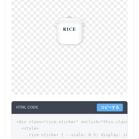
RICE
HTML CODE
コピーする
<div class="rice-sticker" onclick="this.classList.
  <style>

    .rice-sticker { --scale: 0.5; display: inline