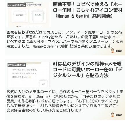
画像不要！コピペで使える「ホー
manaoの素材箱
ロー缶風」おしゃれアイコン素材
（Manao & Gemini 共同開発）
画像を使わずCSSだけで再現した、アンティーク風ホーロー缶の配布
記事です。定番のLaundry缶から、こだわりの帽子蓋Rice缶まで、コ
ピペで簡単に導入可能！マウスホバーで蓋が開くアニメーション版も
用意しました。ManaoとGeminiの制作秘話と共にお届けします。
manao
AIは私のデザインの相棒✨メモ帳
manaoの素材箱
コードに可愛いホーロー缶の「デ
ジタルシール」を貼る方法
お気に入りのメモ帳コードに、自作のホーロー缶パーツをペタッ！画
像を使わず、AI（Gemini）に相談しながら「自分だけのデジタル文
房具」を作る制作レポをお届けします。「右下に3分の1サイズで」
なんて無茶振りも、AIなら魔法みたいに叶えてくれる？手帳好き・
文具好き主婦の新しい遊び方をご紹介します。
manao