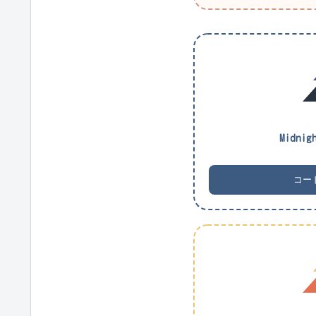
Midnigh
コー