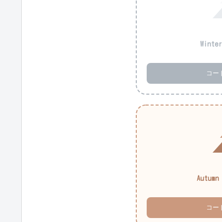
Winte
コー
Autumn
コー