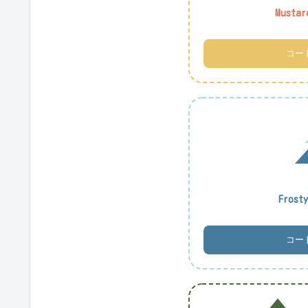
Mustar
コー
Frost
コー