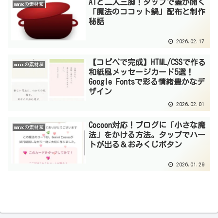
AIと二人三脚！タップで蓋が開く
manaoの素材箱
「魔法のココット鍋」配布と制作
秘話
2026.02.17
【コピペで完成】HTML/CSSで作る
manaoの素材箱
和紙風メッセージカード5選！
Google Fontsで彩る情緒豊かなデ
ザイン
2026.02.01
Cocoon対応！ブログに「小さな魔
manaoの素材箱
法」をかける方法。タップでハー
トが出る＆おみくじボタン
2026.01.29