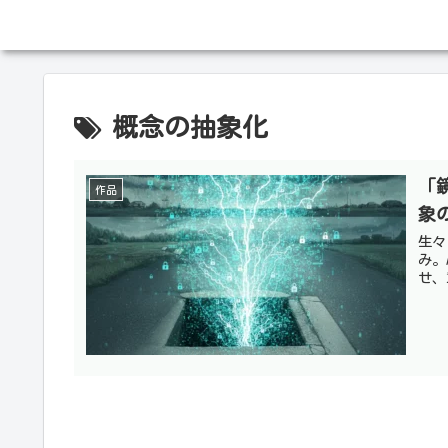
概念の抽象化
「
作品
象
生々
み。
せ、