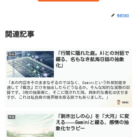
manao
関連記事
「行間に隠れた庭。AIとの対話で
作品
綴る、名もなき航海日誌の抽象
化」
「本の内容をそのままなぞるのではなく、Geminiという外部知能を
通して『概念』だけを抽出したらどうなるか。そんな知的な実験の記
録です。3枚の抽象画と、そこに隠された詩。具体的な書名は伏せま
すが、これは私自身の境界線を探る旅でもありました。」
manao
「剥き出しの心」を「大河」に変
作品
える——Geminiと綴る、感情の抽
象化セラピー