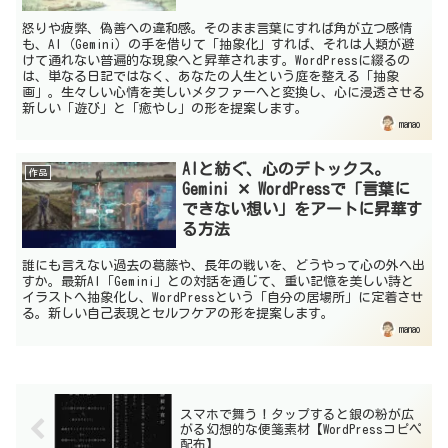
怒りや疲弊、偽善への違和感。そのまま言葉にすれば角が立つ感情
も、AI（Gemini）の手を借りて「抽象化」すれば、それは人類が避
けて通れない普遍的な現象へと昇華されます。WordPressに綴るの
は、単なる日記ではなく、あなたの人生という庭を整える「抽象
画」。生々しい心情を美しいメタファーへと変換し、心に浸透させる
新しい「遊び」と「癒やし」の形を提案します。
manao
AIと紡ぐ、心のデトックス。
作品
Gemini ✕ WordPressで「言葉に
できない想い」をアートに昇華す
る方法
誰にも言えない過去の葛藤や、長年の戦いを、どうやって心の外へ出
すか。最新AI「Gemini」との対話を通じて、重い記憶を美しい詩と
イラストへ抽象化し、WordPressという「自分の居場所」に定着させ
る。新しい自己表現とセルフケアの形を提案します。
manao
スマホで舞う！タップすると銀の粉が広
がる幻想的な便箋素材【WordPressコピペ
配布】