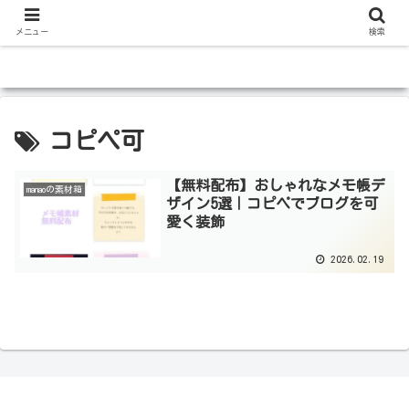
メニュー
検索
コピペ可
【無料配布】おしゃれなメモ帳デ
manaoの素材箱
ザイン5選｜コピペでブログを可
愛く装飾
2026.02.19