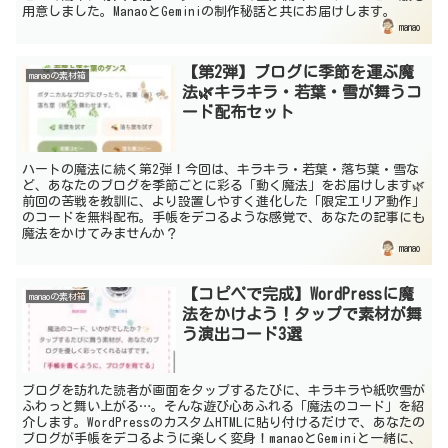
用意しました。ManaoとGeminiの制作秘話と共にお届けします。
manao
【第2弾】ブログに季節を運ぶ魔
manaoの素材箱
法🌿キラキラ・若葉・雪が舞うコ
ード配布セット
ハートの魔法に続く第2弾！今回は、キラキラ・若葉・落ち葉・雪な
ど、あなたのブログを季節ごとに彩る「動く魔法」をお届けします🌿
前回の苦戦を教訓に、より設置しやすく進化した「限定エリア動作」
のコードを無料配布。手帳をデコるような感覚で、あなたの記事にも
魔法をかけてみませんか？
manao
【コピペで完成】WordPressに魔
manaoの素材箱
法をかけよう！タップで素材が舞
う演出コード3選
ブログを訪れた読者が画面をタップするたびに、キラキラや紙吹雪が
ふわっと舞い上がる…。そんな遊び心あふれる「魔法のコード」を紹
介します。WordPressのカスタムHTMLに貼り付けるだけで、あなたの
ブログが手帳をデコるように楽しく変身！manaoとGeminiと一緒に、