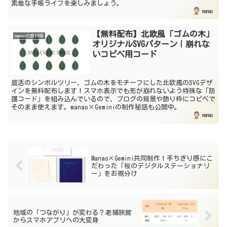
素敵な手帳ライフを楽しみましょう。
manao
【無料配布】北欧風「ゴムの木」
manaoの素材箱
オリジナルSVGパターン｜崩れな
いコピペ用コード
庭活のシンボルツリー、ゴムの木をモチーフにした北欧風のSVGデザ
インを無料配布します！スマホ表示でも形が崩れないよう特殊な「防
護コード」を組み込んでいるので、ブログの背景や飾り枠にコピペで
そのまま使えます。manao×Geminiの制作秘話も公開中。
manao
Manao×Gemini共同制作！手ちぎり感にこ
だわった「桜のデジタルステーショナリ
ー」をお裾分け
地域の「つながり」が変わる？老舗旅館
からスマホアプリへの大変身