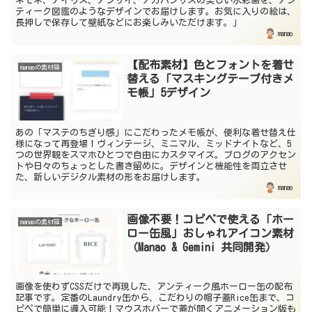
ネモネ、アイリス、アジサイ、アガパンサスの美しい水彩画を、アン
ティーク図鑑のようなデザインでお届けします。お気に入りの絵は、
長押しで保存して壁紙などにお楽しみいただけます。」
manao
【配布素材】色とフォントを着せ
manaoの素材箱
替える「マスキングテープ付きメ
モ帳」5デザイン
あの「マステのちぎり感」にこだわったメモ帳が、便利な着せ替え仕
様になって再登場！ヴィンテージ、ミニマル、ミッドナイトなど、5
つの世界観をスマホひとつで自由にカスタマイズ。ブログのアクセン
トや日々のちょっとした書き留めに。デザインと機能性を両立させ
た、新しいデジタル素材の形をお届けします。
manao
画像不要！コピペで使える「ホー
manaoの素材箱
ロー缶風」おしゃれアイコン素材
（Manao & Gemini 共同開発）
画像を使わずCSSだけで再現した、アンティーク風ホーロー缶の配布
記事です。定番のLaundry缶から、こだわりの帽子蓋Rice缶まで、コ
ピペで簡単に導入可能！マウスホバーで蓋が開くアニメーション版も