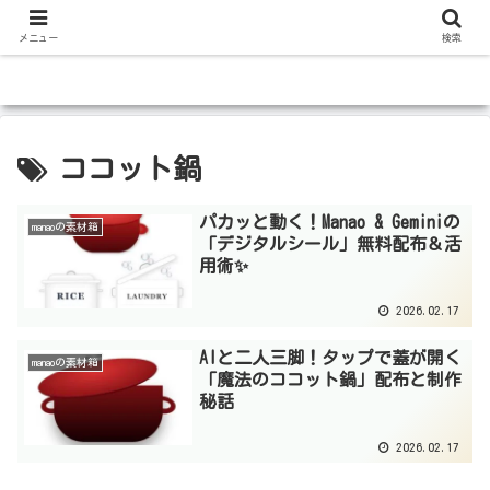
メニュー
検索
ココット鍋
パカッと動く！Manao & Geminiの
manaoの素材箱
「デジタルシール」無料配布＆活
用術✨
2026.02.17
AIと二人三脚！タップで蓋が開く
manaoの素材箱
「魔法のココット鍋」配布と制作
秘話
2026.02.17