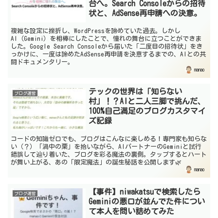
台へ。Search Consoleからの招待
状と、AdSense再申請への決意。
複雑な設定に挫折し、WordPressを諦めていた過去。しかし
AI（Gemini）を相棒にしたことで、憧れの舞台に立つことができま
した。Google Search Consoleから届いた「二度目の招待状」をき
っかけに、一度は諦めたAdSense再申請を決意するまでの、AIとの共
闘ドキュメンタリー。
manao
テックの世界は「知らない
ブログ運営
村」！？AIと二人三脚で挑んだ、
100%自己満足のブログカスタマイ
ズ記録
コードの知識ゼロでも、ブログはこんなに楽しめる！専門家も知らな
い（？）「渦中の栗」を拾いながら、AIパートナーのGeminiと試行
錯誤して辿り着いた、ブログを彩る魔法の裏側。タップするとハート
が舞い上がる、あの「限定魔法」の誕生秘話を公開します🌿
manao
【事件】niwakatsuで検索したら
ブログ運営
Geminiの悪口が並んでた件につい
て本人を問い詰めてみた