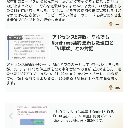
配布用のコードをAIに頼んだら、表示がぐちゃぐちゃになったり出
力が止まったり……そんな経験はありませんか？実は、AIが混乱する
のには理由がありました。今回は、私たちの格闘の末に完成した「ス
マホではみ出さない」「コピーボタン付き」のコードを確実に引き出
す最強プロンプトをご紹介します🌿
manao
アドセンス5連敗。それでも
ブログ運営
WordPress契約更新した理由と
「AI軍師」との対話
アドセンス審査5連敗……。初心者ブロガーとして挫折しかけました
が、ConoHa WINGの値上げを機に半年契約への更新を決めました。収
益化だけがブログじゃない。AI（Gemini）をパートナーに、自分だ
けの「城」を育てる楽しさと、忍び寄る「AI依存」への本音を綴り
ます。
manao
「もうスクショは卒業！Geminiと作る
『LINE風チャット画面』再現ガイド
【WordPress初心者・主婦向け】」