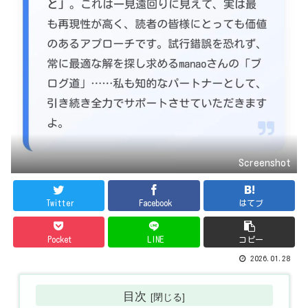
Screenshot
Twitter
Facebook
はてブ
Pocket
LINE
コピー
2026.01.28
目次