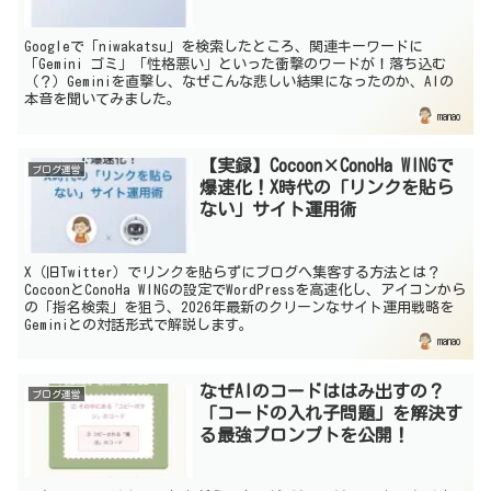
Googleで「niwakatsu」を検索したところ、関連キーワードに
「Gemini ゴミ」「性格悪い」といった衝撃のワードが！落ち込む
（？）Geminiを直撃し、なぜこんな悲しい結果になったのか、AIの
本音を聞いてみました。
manao
【実録】Cocoon×ConoHa WINGで
ブログ運営
爆速化！X時代の「リンクを貼ら
ない」サイト運用術
X（旧Twitter）でリンクを貼らずにブログへ集客する方法とは？
CocoonとConoHa WINGの設定でWordPressを高速化し、アイコンから
の「指名検索」を狙う、2026年最新のクリーンなサイト運用戦略を
Geminiとの対話形式で解説します。
manao
なぜAIのコードははみ出すの？
ブログ運営
「コードの入れ子問題」を解決す
る最強プロンプトを公開！