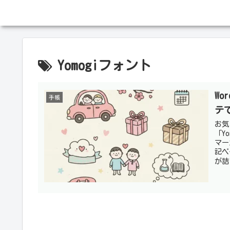
Yomogiフォント
Wo
手帳
テ
お気
「Y
マー
記ペ
が詰