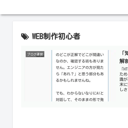
WEB制作初心者
「知
ブログ運営
解
「H
ため
識が
末に
しさ