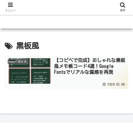
メニュー
検索
黒板風
【コピペで完成】おしゃれな黒板
manaoの素材箱
風メモ帳コード4選！Google
Fontsでリアルな質感を再現
2026.02.08