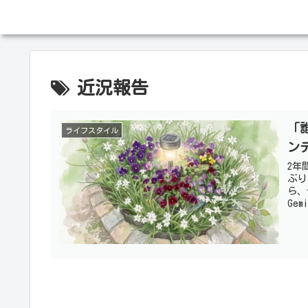
近況報告
「
ライフスタイル
ン
2年
ぶり
ら、
Ge