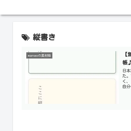
縦書き
【
manaoの素材箱
帳
日本
た。
く、
自分