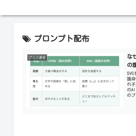
プロンプト配布
な
ブログ運営
の
SV
護身
れ子
のA
のプ