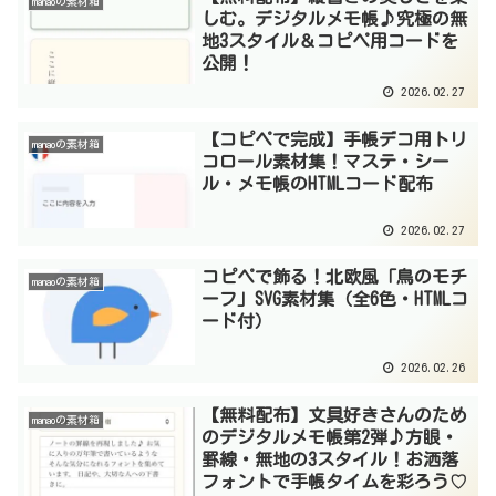
manaoの素材箱
しむ。デジタルメモ帳♪究極の無
地3スタイル＆コピペ用コードを
公開！
2026.02.27
【コピペで完成】手帳デコ用トリ
manaoの素材箱
コロール素材集！マステ・シー
ル・メモ帳のHTMLコード配布
2026.02.27
コピペで飾る！北欧風「鳥のモチ
manaoの素材箱
ーフ」SVG素材集（全6色・HTMLコ
ード付）
2026.02.26
【無料配布】文具好きさんのため
manaoの素材箱
のデジタルメモ帳第2弾♪方眼・
罫線・無地の3スタイル！お洒落
フォントで手帳タイムを彩ろう♡