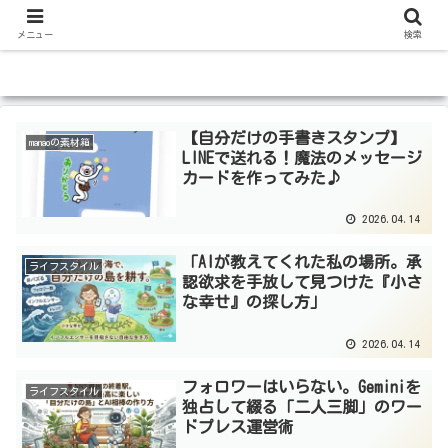
メニュー
検索
【自分だけの手書きスタンプ】
manaoの素材箱
LINEで送れる！魔法のメッセージ
カードを作ってみた♪
2026.04.14
「AIが教えてくれた私の場所。承
ライフスタイル
認欲求を手放して見つけた『小さ
な幸せ』の探し方」
2026.04.14
フォロワーはいらない。Geminiを
ライフスタイル
独占して綴る「二人三脚」のワー
ドプレス運営術