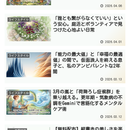
2026.04.06
「誰とも繋がらなくていい」とい
ライフスタイル
う安心。庭活とボランティアで見
つけた心地よい日常
2026.04.01
「能力の最大値」と「幸福の最適
ライフスタイル
値」の間で。仮面浪人を終える息
子と、私のアンビバレントな2年
間
2026.03.13
3月の嵐と「荷降ろし症候群」を
ライフスタイル
乗り越える。更年期・気象病の不
調をGeminiで言語化するメンタル
ケア術
2026.03.12
【無料配布】縦書きの美しさを楽